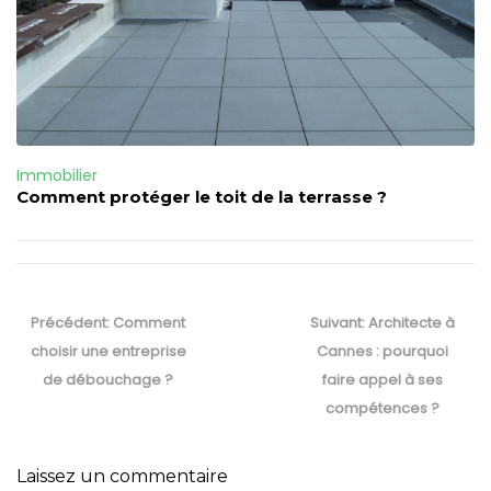
Immobilier
Comment protéger le toit de la terrasse ?
Navigation
de
Previous
Next
Précédent:
Comment
Suivant:
Architecte à
l’article
post:
post:
choisir une entreprise
Cannes : pourquoi
de débouchage ?
faire appel à ses
compétences ?
Laissez un commentaire